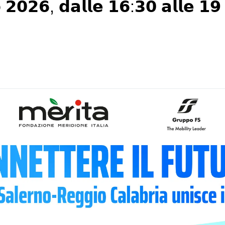
 𝟮𝟬𝟮𝟲, 𝗱𝗮𝗹𝗹𝗲 𝟭𝟲:𝟯𝟬 𝗮𝗹𝗹𝗲 𝟭𝟵