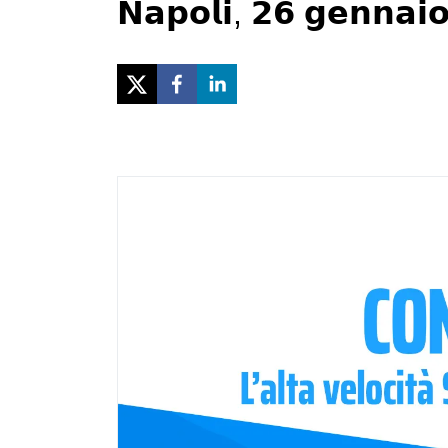
𝗡𝗮𝗽𝗼𝗹𝗶, 𝟮𝟲 𝗴𝗲𝗻𝗻𝗮𝗶𝗼