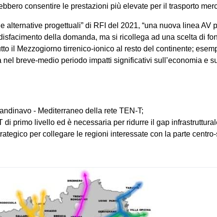
ebbero consentire le prestazioni più elevate per il trasporto merc
lle alternative progettuali” di RFI del 2021, “una nuova linea AV
ddisfacimento della domanda, ma si ricollega ad una scelta di f
tutto il Mezzogiorno tirrenico-ionico al resto del continente; ese
l breve-medio periodo impatti significativi sull’economia e sull’
Scandinavo - Mediterraneo della rete TEN-T;
T di primo livello ed è necessaria per ridurre il gap infrastruttur
trategico per collegare le regioni interessate con la parte centro