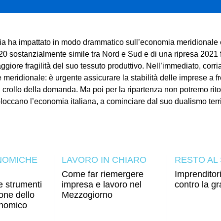
mia ha impattato in modo drammatico sull’economia meridionale 
020 sostanzialmente simile tra Nord e Sud e di una ripresa 2021
iore fragilità del suo tessuto produttivo. Nell’immediato, corr
 meridionale: è urgente assicurare la stabilità delle imprese a fro
 il crollo della domanda. Ma poi per la ripartenza non potremo rit
 bloccano l’economia italiana, a cominciare dal suo dualismo terri
NOMICHE
LAVORO IN CHIARO
RESTO AL
Come far riemergere
Imprenditor
 strumenti
impresa e lavoro nel
contro la g
one dello
Mezzogiorno
onomico