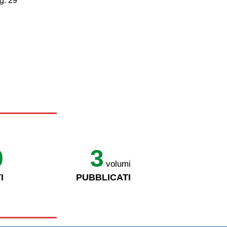
g. 29
0
3
volumi
I
PUBBLICATI