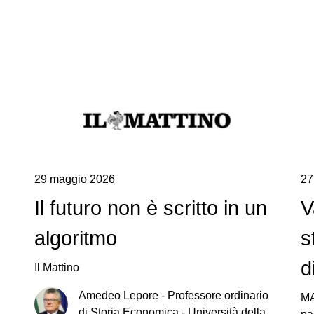
29 maggio 2026
27
Il futuro non è scritto in un
V
algoritmo
s
d
Il Mattino
Amedeo
Lepore
-
Professore ordinario
MA
di Storia Economica - Università della