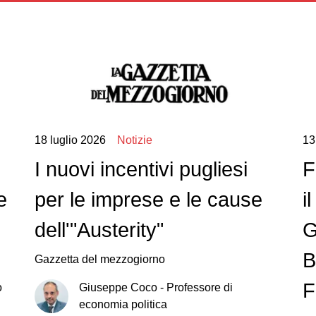
18 luglio 2026
Notizie
13
I nuovi incentivi pugliesi
F
e
per le imprese e le cause
i
dell'"Austerity"
G
B
Gazzetta del mezzogiorno
F
o
Giuseppe
Coco
-
Professore di
economia politica