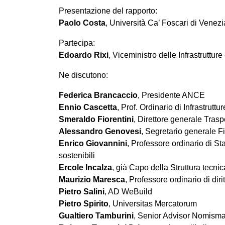
Presentazione del rapporto:
Paolo Costa
, Università Ca’ Foscari di Venezi
Partecipa:
Edoardo Rixi
, Viceministro delle Infrastrutture
Ne discutono:
Federica Brancaccio
, Presidente ANCE
Ennio Cascetta
, Prof. Ordinario di Infrastrut
Smeraldo Fiorentini
, Direttore generale Trasp
Alessandro Genovesi
, Segretario generale Fi
Enrico Giovannini
, Professore ordinario di St
sostenibili
Ercole Incalza
, già Capo della Struttura tecni
Maurizio Maresca
, Professore ordinario di dir
Pietro Salini
, AD WeBuild
Pietro Spirito
, Universitas Mercatorum
Gualtiero Tamburini
, Senior Advisor Nomism