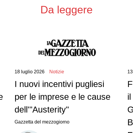
Da leggere
18 luglio 2026
Notizie
13
I nuovi incentivi pugliesi
F
e
per le imprese e le cause
i
dell'"Austerity"
G
B
Gazzetta del mezzogiorno