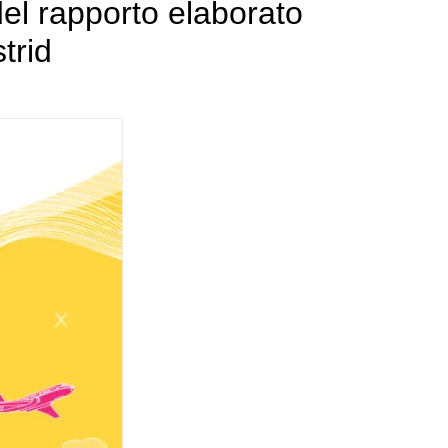
del rapporto elaborato
trid