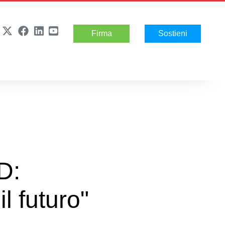
Firma
Sostieni
D:
il futuro"