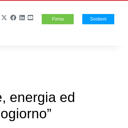
Firma
Sostieni
e, energia ed
zogiorno”