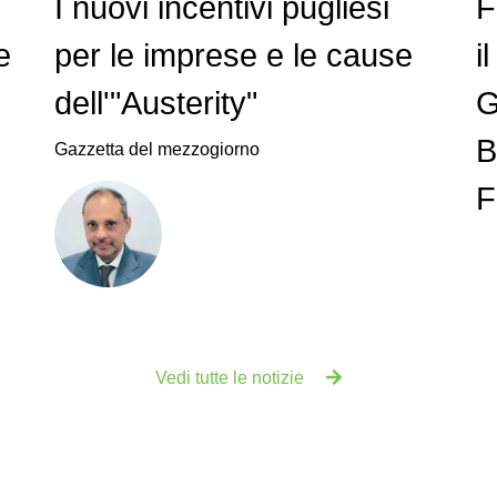
I nuovi incentivi pugliesi
F
e
per le imprese e le cause
i
dell'"Austerity"
G
B
Gazzetta del mezzogiorno
F
Vedi tutte le notizie