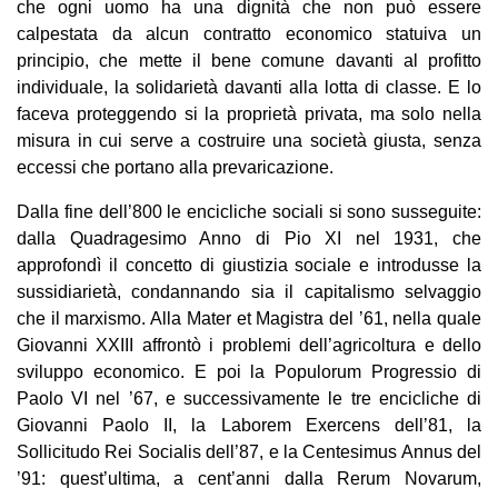
che ogni uomo ha una dignità che non può essere
calpestata da alcun contratto economico statuiva un
principio, che mette il bene comune davanti al profitto
individuale, la solidarietà davanti alla lotta di classe. E lo
faceva proteggendo si la proprietà privata, ma solo nella
misura in cui serve a costruire una società giusta, senza
eccessi che portano alla prevaricazione.
Dalla fine dell’800 le encicliche sociali si sono susseguite:
dalla Quadragesimo Anno di Pio XI nel 1931, che
approfondì il concetto di giustizia sociale e introdusse la
sussidiarietà, condannando sia il capitalismo selvaggio
che il marxismo. Alla Mater et Magistra del ’61, nella quale
Giovanni XXIII affrontò i problemi dell’agricoltura e dello
sviluppo economico. E poi la Populorum Progressio di
Paolo VI nel ’67, e successivamente le tre encicliche di
Giovanni Paolo II, la Laborem Exercens dell’81, la
Sollicitudo Rei Socialis dell’87, e la Centesimus Annus del
’91: quest’ultima, a cent’anni dalla Rerum Novarum,